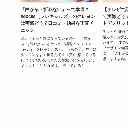
「曲がる・折れない」って本当？
【テレビで
flexcils（フレキシルズ）のクレヨン
て実際どう
は実際どう？口コミ・効果を正直チ
トデメリッ
ェック
テレビやSNS
積み木」が気
最近ちょっと気になっているのが、「曲が
います。 木の
る・折れない」とテレビで話題のクレヨン、
いデザイン知育
flexcils（フレキシルズ）。 うちの子、本当に
に、 「これ絶
クレヨンをよく折るんです（笑） 怒っている
思いますよね。
わけじゃないのにまだ力加減が分からなくて
ギュッ！！と全力握り。 描いていると...