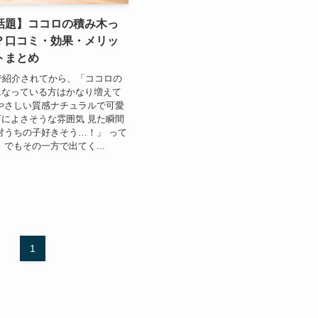
話題】ココロの積み木っ
？口コミ・効果・メリッ
トまとめ
で紹介されてから、「ココロの
になっている方はかなり増えて
やさしい質感ナチュラルで可愛
によさそうな雰囲気 見た瞬間
対うちの子好きそう…！」 って
 でもその一方で出てく...
1