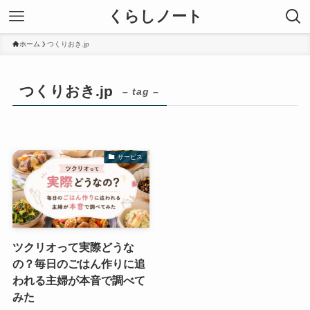
くらしノート
ホーム
つくりおき.jp
つくりおき.jp
– tag –
サービス
ツクリオって実際どうな
の？毎日のごはん作りに追
われる主婦が本音で調べて
みた