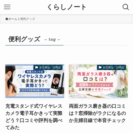
くらしノート
ホーム
便利グッズ
便利グッズ
– tag –
生活用品・日用品
生活用品・日用品
充電スタンド式ワイヤレス
両面ガラス磨き器の口コミ
カメラ電子耳かきって実際
は？窓掃除がラクになるの
どう？口コミや評判を調べ
か主婦目線で本音チェック
てみた