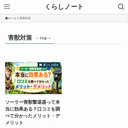
くらしノート
ホーム
害獣対策
害獣対策
– tag –
暮らしの悩み
ソーラー害獣撃退器って本
当に効果ある？口コミを調
べて分かったメリット・デ
メリット