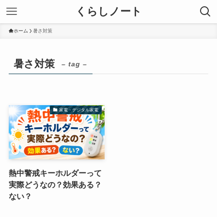
くらしノート
ホーム
暑さ対策
暑さ対策
– tag –
家電・デジタル家電
熱中警戒キーホルダーって
実際どうなの？効果ある？
ない？