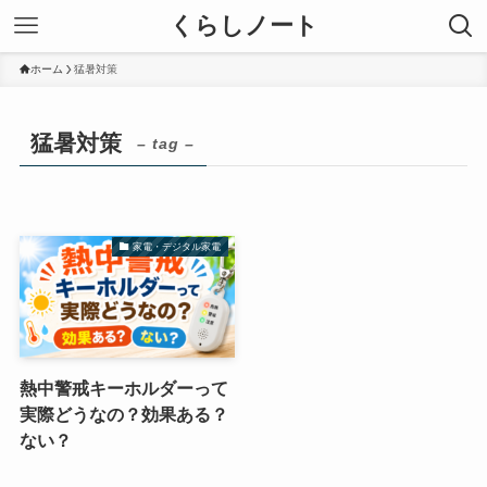
くらしノート
ホーム
猛暑対策
猛暑対策
– tag –
家電・デジタル家電
熱中警戒キーホルダーって
実際どうなの？効果ある？
ない？