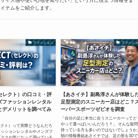
にサイズ感や使い心地を知りたい」という方に役立つ情報をま
アイテムをご紹介します。
ファッション
ファッシ
（セレクト）の口コミ・評
【あさイチ】副島淳さんが体験し
ズファッションレンタル
足型測定のスニーカー店はどこ？
とデメリットを調べてみ
ーパースポーツゼビオを調査
「自分の足に本当に合うスニーカーってど
やって選べばいいんだろう？」 そんな疑
セレクト）って実際どうなんだろ
持っている方も多いのではないでしょうか
ァッションレンタルやメンズフ
朝の情報番組あさイチでは、足の形を3Dで
ブスクが気になって調べている