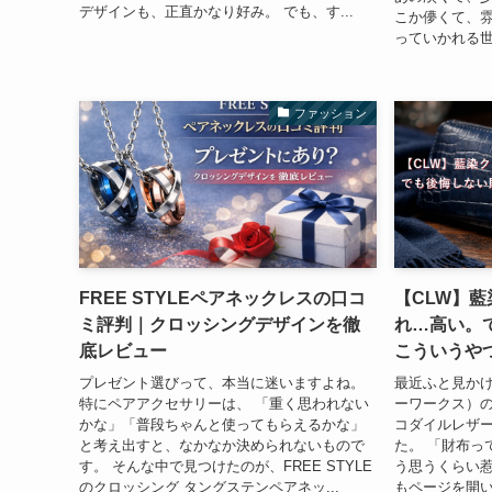
デザインも、正直かなり好み。 でも、す...
こか儚くて、
っていかれる世
ファッション
FREE STYLEペアネックレスの口コ
【CLW】
ミ評判｜クロッシングデザインを徹
れ…高い。
底レビュー
こういうや
プレゼント選びって、本当に迷いますよね。
最近ふと見かけ
特にペアアクセサリーは、 「重く思われない
ーワークス）の
かな」「普段ちゃんと使ってもらえるかな」
コダイルレザ
と考え出すと、なかなか決められないもので
た。 「財布っ
す。 そんな中で見つけたのが、FREE STYLE
う思うくらい
のクロッシング タングステンペアネッ...
もページを開い