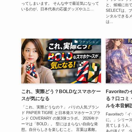
ってしまいます。 そんな中で最近気になって
と、候補に出て
いるのが、日本代表の応援グッズやユニ...
SELECTは
ンタルできる
は...
ファッション
これ、実際どう？BOLDなスマホケー
Favori
スが気になる
る？口コミ
ルを本音解
「これ、実際どうなの？」 パリの人気ブラン
ド PAPIER TIGRE と日本発スマホケースブラ
Favorite
ンド COVERARY の第3弾コラボ。 2026年テ
に。」シリー
ーマは「BOLD」。 型にはまらない自由な発
見てしまう人
想。自分らしさを楽しむこと。 言葉は素敵。
あの淡くて、