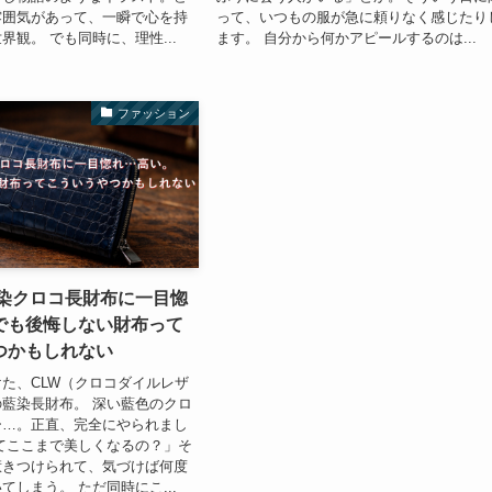
雰囲気があって、一瞬で心を持
って、いつもの服が急に頼りなく感じたり
界観。 でも同時に、理性...
ます。 自分から何かアピールするのは...
ファッション
藍染クロコ長財布に一目惚
でも後悔しない財布って
つかもしれない
た、CLW（クロコダイルレザ
藍染長財布。 深い藍色のクロ
ー…。正直、完全にやられまし
てここまで美しくなるの？」そ
惹きつけられて、気づけば何度
てしまう。 ただ同時にこ...