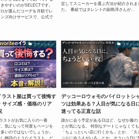
定してスニーカーを選ぶ方法が紹介されま
きやすいのがSELECTです。
た。 番組ではタレントの副島淳さんが...
、プロが選んだコーデを月額でレ
メンズ向けサービスで、公式で
ファッション
ファッシ
teのイラスト服は買って後悔す
デッコーロウォモのパイロットシ
・サイズ感・価格のリア
ツは効果ある？人目が気になる日
説
迷ってる正直な話
の「イラストがお気に入りの一着
誰かに会う予定がある日ほど、なぜか服の
ズ。気になって何度もページを
とが気になる。 特別なデートじゃなくて
、多いのではないでしょうか。
「ちょっといい店に行くかも」とか、「久
少し物語のようなイラスト。ど
ぶりに会う人がいる」とか。そういう日に