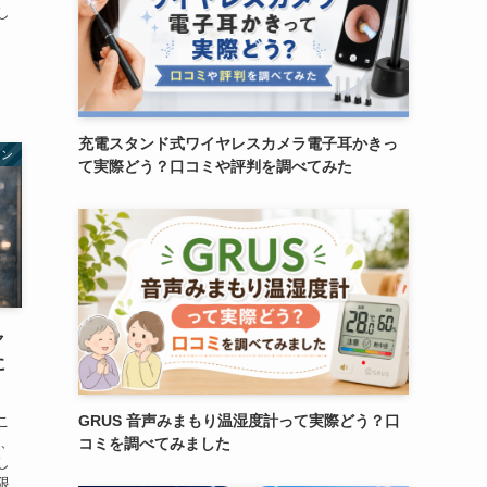
し
充電スタンド式ワイヤレスカメラ電子耳かきっ
ョン
て実際どう？口コミや評判を調べてみた
ャ
に
GRUS 音声みまもり温湿度計って実際どう？口
こ
も、
コミを調べてみました
し
限