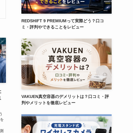
REDSHIFT 9 PREMIUMって実際どう？口コ
ミ・評判やできることをレビュー
ョン
た
VAKUEN真空容器のデメリットは？口コミ・評
ス
判やメリットを徹底レビュー
う
問を
。
測