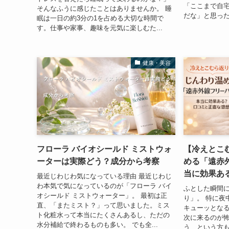
「ここまで自
そんなふうに感じたことはありませんか。 睡
だな」と思った
眠は一日の約3分の1を占める大切な時間で
す。仕事や家事、趣味を元気に楽しむた...
健康・美容
フローラ バイオシールド ミストウォ
【冷えとこ
ーターは実際どう？成分から考察
める「遠赤
当に効果あ
最近じわじわ気になっている理由 最近じわじ
わ本気で気になっているのが「フローラ バイ
ふとした瞬間
オシールド ミストウォーター」。 最初は正
り」。 特に夜
直、「またミスト？」って思いました。ミス
キューッとな
ト化粧水って本当にたくさんあるし、ただの
次に来るのが
水分補給で終わるものも多い。 でも全...
う…という方