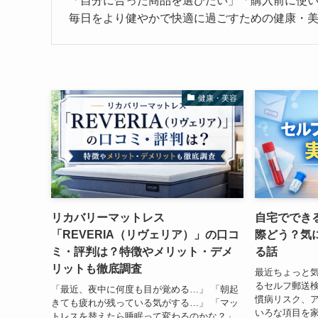
「自分に合った商品を選びたい」「購入前に使
毎日をより健やかで快適に過ごすための健康・
健康・美容
リカバリーマットレス
自宅ででき
「REVERIA（リヴェリア）」の口コ
際どう？気
ミ・評判は？特徴やメリット・デメ
る話
リットも徹底調査
最近ちょっと
るセルフ郵送検
「最近、夜中に何度も目が覚める…」 「朝起
慣病リスク、
きても疲れが残っている気がする…」 「マッ
いろな項目を
トレスを替えたら睡眠って変わるのかな？」