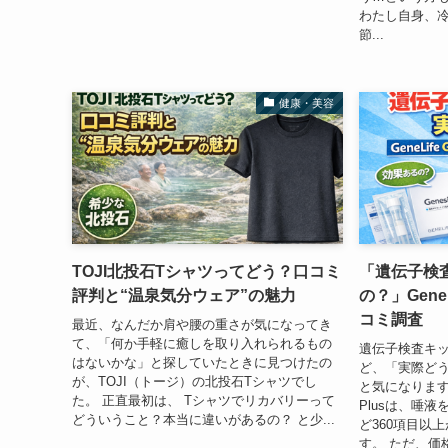
わたし自身、
節...
健康・美容
TOJI北投石Tシャツってどう？口コミ
「遺伝子検
評判と“温泉気分ウェア”の魅力
の？」GeneLi
コミ調査
最近、なんだか肩や腰の重さが気になってき
て、「何か手軽に癒しを取り入れられるもの
遺伝子検査キ
はないかな」と探していたときに見つけたの
ど、「実際ど
が、TOJI（トージ）の北投石Tシャツでし
と気になりますよね。
た。 正直最初は、 Tシャツでリカバリーって
Plusは、唾
どういうこと？本当に違いがあるの？ と少...
ど360項目以
す。 ただ、価