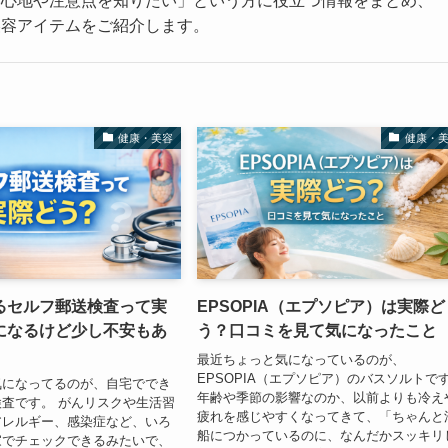
い心地や注意点を知りたい」という方に役立つ情報をまとめ、
美容アイテムをご紹介します。
健康・美容
健康・
るセルフ郵送検査って実
EPSOPIA（エプソピア）は実際ど
になるけど少し不安もあ
う？口コミを見て気になったこと
最近ちょっと気になっているのが、
EPSOPIA（エプソピア）のバスソルトで
気になってるのが、自宅ででき
年齢や季節の影響なのか、以前よりも冷え
査です。 がんリスクや生活習
疲れを感じやすくなってきて、「ちゃんと
アレルギー、感染症など、いろ
船につかっているのに、なんだかスッキリ
家でチェックできるみたいで、