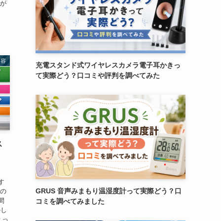
足が
美容
充電スタンド式ワイヤレスカメラ電子耳かきっ
て実際どう？口コミや評判を調べてみた
ス
｜
す
GRUS 音声みまもり温湿度計って実際どう？口
車の
間
コミを調べてみました
かし
ょっ