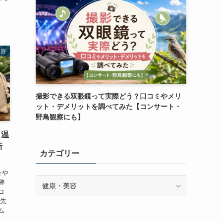
美容
撮影できる双眼鏡って実際どう？口コミやメリ
ット・デメリットを調べてみた【コンサート・
野鳥観察にも】
）温
新
カテゴリー
をや
カ
榊
テ
コ
出先
ゴ
ム
リ