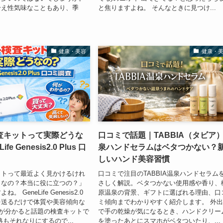
冷え性気味なこともあり、季
と焦りますよね。 そんなときに見つけ...
健康・美容
健康・
査キットって実際どうな
口コミで話題｜TABBIA（タビア
fe Genesis2.0 Plus 口
泉ハンドセラムはベタつかない？
しいハンド美容習慣
ットって最近よく見かけるけれ
口コミで注目のTABBIA温泉ハンドセラム
うなの？本当に役に立つの？」
さしく解説。ベタつかない使用感や香り、
 GeneLife Genesis2.0
原温泉の背景、ギフトに選ばれる理由、口
液を送るだけで体質や美容傾向な
ミ傾向までわかりやすく紹介します。 外
上が分かると話題の検査キットで
で手の乾燥が気になるとき、ハンドクリー
格もそれなりにするので...
を塗ったあとにスマホがベタついたり、...