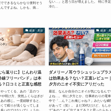
ない…」と思う日が増えました。 特に手
宅でできるならかなり便利そう
冷た...
んですよね。しかも、病...
健康・美容
健康・
むら返りに】じんわり温
ダメリーノ耳ウラシュッシュプラ
外線フリーバンド」は本
は効果ある？ない？正直レビュー
る？口コミと正直な感想
夕方のニオイ不安にアリだった
にやってくる、あの「足のつ
最近、なんか自分のニオイが気になるんで
中や明け方、突然ふくらはぎが
よね…。 特に夕方とか、仕事終わりの電
るあの感じ。一度経験すると、
中で「…ん？これ俺じゃね？」みたいな瞬
怖くて眠りが浅くなってしま
があって（笑）。 まだ30代だけど、もし
も多いのではないでしょうか。
て“あのニオイ”出てきてる？と思ったらち