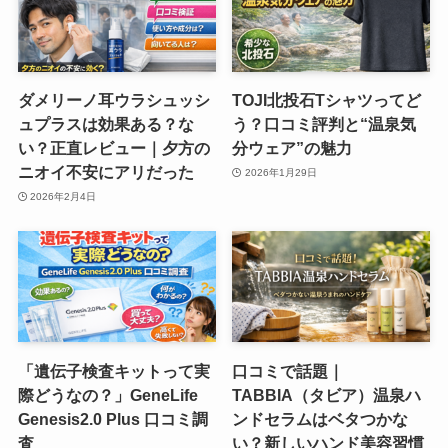
ダメリーノ耳ウラシュッシ
TOJI北投石Tシャツってど
ュプラスは効果ある？な
う？口コミ評判と“温泉気
い？正直レビュー｜夕方の
分ウェア”の魅力
ニオイ不安にアリだった
2026年1月29日
2026年2月4日
「遺伝子検査キットって実
口コミで話題｜
際どうなの？」GeneLife
TABBIA（タビア）温泉ハ
Genesis2.0 Plus 口コミ調
ンドセラムはベタつかな
査
い？新しいハンド美容習慣